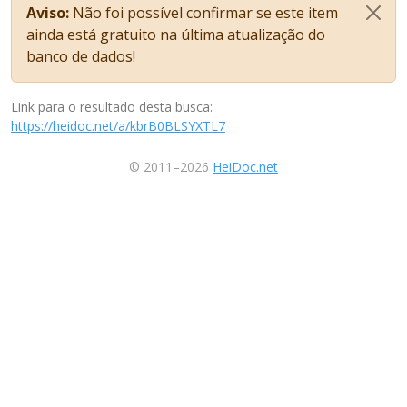
Aviso:
Não foi possível confirmar se este item
ainda está gratuito na última atualização do
banco de dados!
Link para o resultado desta busca:
https://heidoc.net/a/kbrB0BLSYXTL7
© 2011–2026
HeiDoc.net