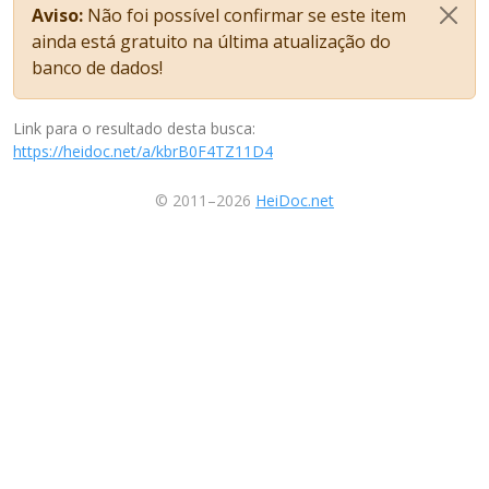
Aviso:
Não foi possível confirmar se este item
ainda está gratuito na última atualização do
banco de dados!
Link para o resultado desta busca:
https://heidoc.net/a/kbrB0F4TZ11D4
© 2011–2026
HeiDoc.net