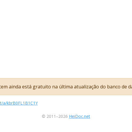
item ainda está gratuito na última atualização do banco de d
net/a/kbrB0FL1B1C1Y
© 2011–2026
HeiDoc.net