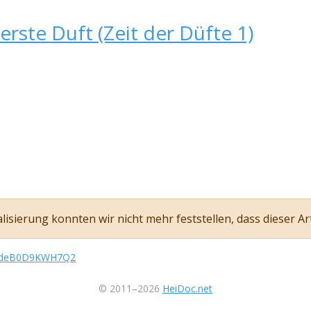
erste Duft (Zeit der Düfte 1)
sierung konnten wir nicht mehr feststellen, dass dieser Art
a/kdeB0D9KWH7Q2
© 2011–2026
HeiDoc.net