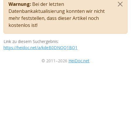
Warnung:
Bei der letzten
Datenbankaktualisierung konnten wir nicht
mehr feststellen, dass dieser Artikel noch
kostenlos ist!
Link zu diesem Suchergebnis:
https://heidoc.net/a/kdeB0DNQQ1BQ1
© 2011–2026
HeiDoc.net