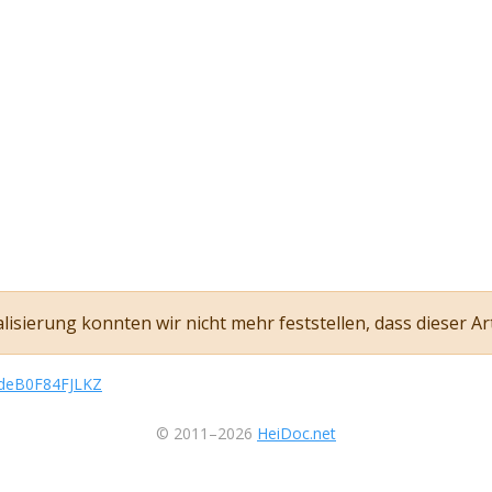
sierung konnten wir nicht mehr feststellen, dass dieser Art
/kdeB0F84FJLKZ
© 2011–2026
HeiDoc.net