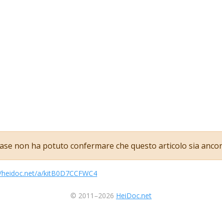
se non ha potuto confermare che questo articolo sia ancor
//heidoc.net/a/kitB0D7CCFWC4
© 2011–2026
HeiDoc.net