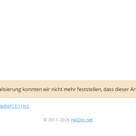
sierung konnten wir nicht mehr feststellen, dass dieser Art
/kdeB0FCD11JK5
© 2011–2026
HeiDoc.net