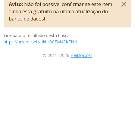
Aviso:
Não foi possível confirmar se este item
ainda está gratuito na última atualização do
banco de dados!
Link para o resultado desta busca:
https://heidoc.net/a/kbrB0FM48KFNH
© 2011–2026
HeiDoc.net