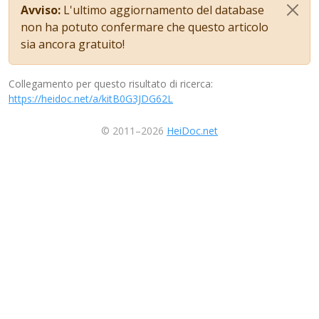
Avviso:
L'ultimo aggiornamento del database
non ha potuto confermare che questo articolo
sia ancora gratuito!
Collegamento per questo risultato di ricerca:
https://heidoc.net/a/kitB0G3JDG62L
© 2011–2026
HeiDoc.net