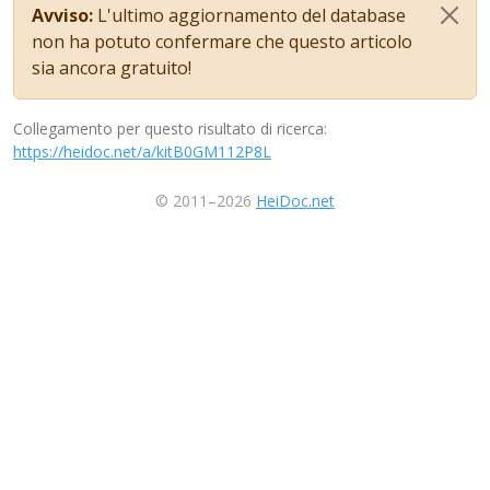
Avviso:
L'ultimo aggiornamento del database
non ha potuto confermare che questo articolo
sia ancora gratuito!
Collegamento per questo risultato di ricerca:
https://heidoc.net/a/kitB0GM112P8L
© 2011–2026
HeiDoc.net