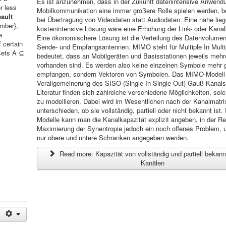
s
Es ist anzunehmen, dass in der Zukunft datenintensive Anwendu
r less
e
Mobilkommunikation eine immer größere Rolle spielen werden, b
esult
r
bei Übertragung von Videodaten statt Audiodaten. Eine nahe lie
mber},
R
kostenintensive Lösung wäre eine Erhöhung der Link- oder Kana
e
a
Eine ökonomischere Lösung ist die Verteilung des Datenvolume
 certain
t
Sende- und Empfangsantennen. MIMO steht für
Multiple In Mult
bsets A ⊆
i
bedeutet, dass an Mobilgeräten und Basisstationen jeweils meh
n
vorhanden sind. Es werden also keine einzelnen Symbole mehr 
g
empfangen, sondern Vektoren von Symbolen. Das MIMO-Modell i
:
Verallgemeinerung des SISO (Single In Single Out) Gauß-Kanals.
Literatur finden sich zahlreiche verschiedene Möglichkeiten, sol
4
zu modellieren. Dabei wird im Wesentlichen nach der Kanalmatri
unterschieden, ob sie vollständig, partiell oder nicht bekannt ist.
/
Modelle kann man die Kanalkapazität explizit angeben, in der Reg
Maximierung der Synentropie jedoch ein noch offenes Problem, 
5
nur obere und untere Schranken angegeben werden.
Read more: Kapazität von vollständig und partiell beka
Kanälen