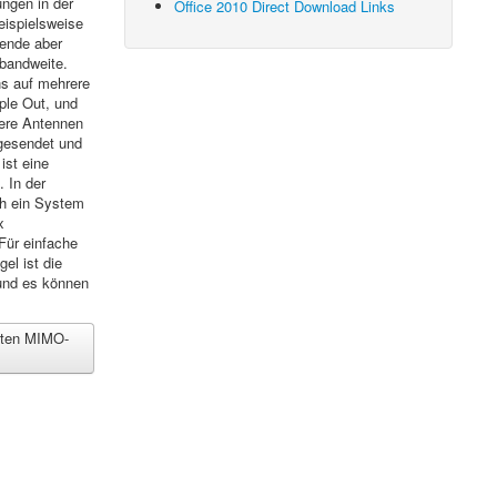
ngen in der
Office 2010 Direct Download Links
eispielsweise
gende aber
lbandweite.
ns auf mehrere
iple Out
, und
rere Antennen
gesendet und
st eine
 In der
ch ein System
x
 Für einfache
el ist die
und es können
nnten MIMO-