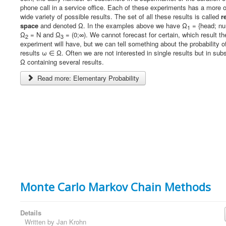
r
phone call in a service office. Each of these experiments has a more o
R
wide variety of possible results. The set of all these results is called
r
a
space
and denoted Ω. In the examples above we have Ω
= {head; nu
1
t
Ω
= N and Ω
= (0;∞). We cannot forecast for certain, which result th
2
3
i
experiment will have, but we can tell something about the probability of
n
results ω ∈ Ω. Often we are not interested in single results but in su
g
Ω containing several results.
:
Read more: Elementary Probability
4
/
5
Monte Carlo Markov Chain Methods
Details
Written by
Jan Krohn