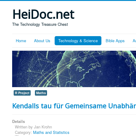
HeiDoc.net
The Technology Treasure Chest
Home
About Us
Technology & Science
Bible Apps
A
R Project
Maths
Kendalls tau für Gemeinsame Unabhän
Details
Written by
Jan Krohn
Category:
Maths and Statistics