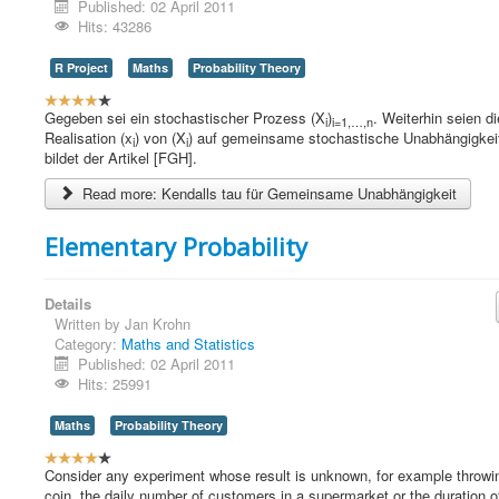
Published: 02 April 2011
Hits: 43286
R Project
Maths
Probability Theory
U
s
Gegeben sei ein stochastischer Prozess (X
)
. Weiterhin seien d
i
i=1,…,n
e
Realisation (x
) von (X
) auf gemeinsame stochastische Unabhängigkei
i
i
r
bildet der Artikel [FGH].
R
Read more: Kendalls tau für Gemeinsame Unabhängigkeit
a
t
i
Elementary Probability
n
g
:
Details
Written by
Jan Krohn
4
Category:
Maths and Statistics
Published: 02 April 2011
/
Hits: 25991
5
Maths
Probability Theory
U
s
Consider any experiment whose result is unknown, for example throwi
e
coin, the daily number of customers in a supermarket or the duration o