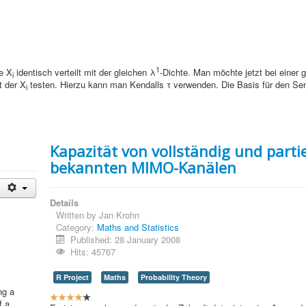
1
ie X
identisch verteilt mit der gleichen λ
-Dichte. Man möchte jetzt bei einer
i
t der X
testen. Hierzu kann man Kendalls τ verwenden. Die Basis für den Se
i
Kapazität von vollständig und partie
bekannten MIMO-Kanälen
Details
Written by
Jan Krohn
Category:
Maths and Statistics
Published: 28 January 2008
Hits: 45767
R Project
Maths
Probability Theory
ng a
U
f a